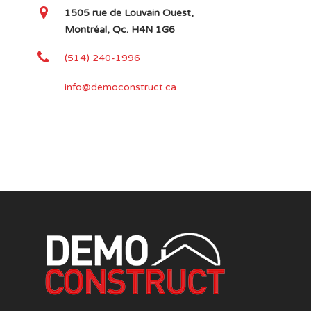
1505 rue de Louvain Ouest,
Montréal, Qc. H4N 1G6
(514) 240-1996
info@democonstruct.ca