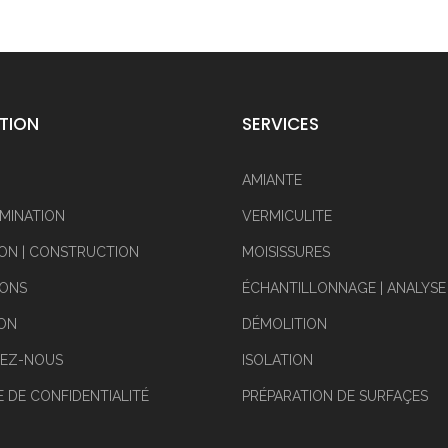
TION
SERVICES
AMIANTE
MINATION
VERMICULITE
ON | CONSTRUCTION
MOISISSURES
IONS
ÉCHANTILLONNAGE | ANALYSE
ION
DÉMOLITION
EZ-NOUS
ISOLATION
E DE CONFIDENTIALITÉ
PRÉPARATION DE SURFAÇES