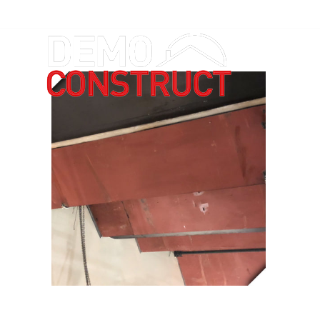
Residentiel | Commercial | Institutionnel | R.B.Q.: 5718-1380-
PLAQUE D’ACIER |
DÉCONTAMINATION |
MANÈGE MILITAIRE
LAVAL
DÉMOLITION,
ÉCHANTILLONNAGE