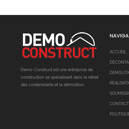
NAVIGA
ACCUEIL
DÉCONTA
Demo-Construct est une entreprise de
DÉMOLITI
construction se spécialisant dans le retrait
RÉALISAT
des contaminants et la démolition.
SOUMISS
CONTACT
POLITIQU